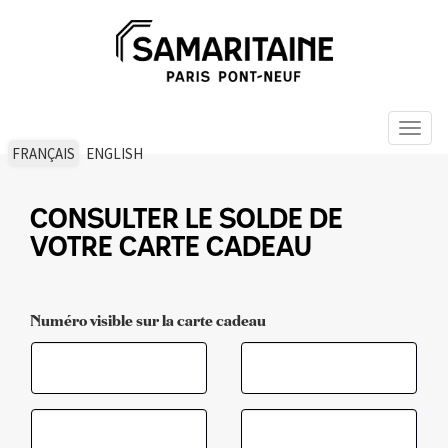
Toggl
naviga
FRANÇAIS
ENGLISH
Consulter le solde de
votre carte cadeau
Numéro visible sur la carte cadeau